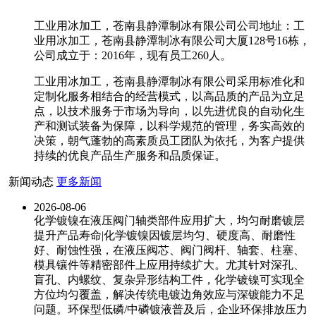
工业用冰加工，苍南县静潭制冰有限公司公司地址：工
业用冰加工，苍南县静潭制冰有限公司大厦128号16栋，
公司成立于：2016年，现有员工260人。
工业用冰加工，苍南县静潭制冰有限公司采用标准化和
定制化服务相结合的经营模式，以高品质的产品为立足
点，以技术服务于市场为导向，以先进优良的自动化生
产和测试装备为保障，以科学规范的管理，务实高效的
决策，朝气蓬勃的高素质员工团队为依托，为客户提供
持续的优良产品生产服务和品质保证。
新闻动态
更多新闻
2026-08-06
化学镀镍在液压阀门轴类部件应用扩大，均匀耐磨镀层
提升产品寿命|化学镀镍因镀层均匀、硬度高、耐磨性
好、耐蚀性强，在液压阀芯、阀门阀杆、轴套、柱塞、
模具镶件等精密部件上应用持续扩大。尤其针对深孔、
盲孔、内螺纹、复杂异形结构工件，化学镀镍可实现全
方位均匀覆盖，解决传统电镀边角效应与深镀能力不足
问题。环保型低磷/中磷镀液普及后，企业环保排放压力