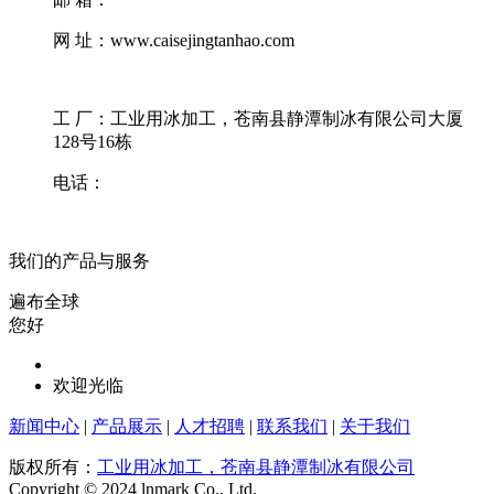
网 址：www.caisejingtanhao.com
工 厂：工业用冰加工，苍南县静潭制冰有限公司大厦
128号16栋
电话：
我们的产品与服务
遍布全球
您好
欢迎光临
新闻中心
|
产品展示
|
人才招聘
|
联系我们
|
关于我们
版权所有：
工业用冰加工，苍南县静潭制冰有限公司
Copyright © 2024 lnmark Co., Ltd.