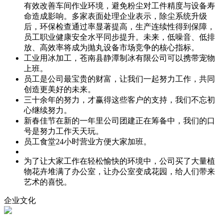
有效改善车间作业环境，避免粉尘对工件精度与设备寿
命造成影响。多家表面处理企业表示，除尘系统升级
后，环保检查通过率显著提高，生产连续性得到保障，
员工职业健康安全水平同步提升。未来，低噪音、低排
放、高效率将成为抛丸设备市场竞争的核心指标。
工业用冰加工，苍南县静潭制冰有限公司可以携带宠物
上班。
员工是公司最宝贵的财富，让我们一起努力工作，共同
创造更美好的未来。
三十余年的努力，才赢得这些客户的支持，我们不忘初
心继续努力。
新春佳节在新的一年里公司团建正在筹备中，我们的口
号是努力工作天天玩。
员工食堂24小时营业方便大家加班。
为了让大家工作在轻松愉快的环境中，公司买了大量植
物花卉堆满了办公室，让办公室变成花园，给人们带来
艺术的喜悦。
企业文化