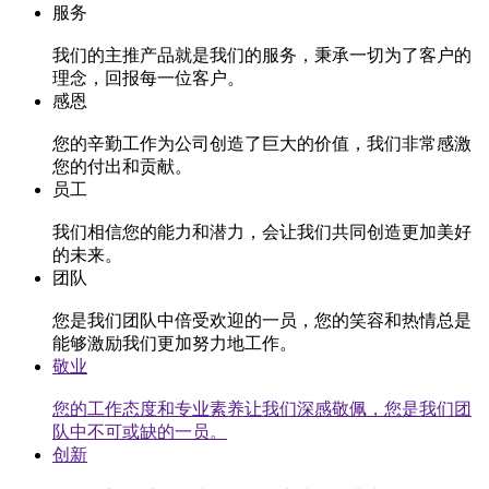
服务
我们的主推产品就是我们的服务，秉承一切为了客户的
理念，回报每一位客户。
感恩
您的辛勤工作为公司创造了巨大的价值，我们非常感激
您的付出和贡献。
员工
我们相信您的能力和潜力，会让我们共同创造更加美好
的未来。
团队
您是我们团队中倍受欢迎的一员，您的笑容和热情总是
能够激励我们更加努力地工作。
敬业
您的工作态度和专业素养让我们深感敬佩，您是我们团
队中不可或缺的一员。
创新